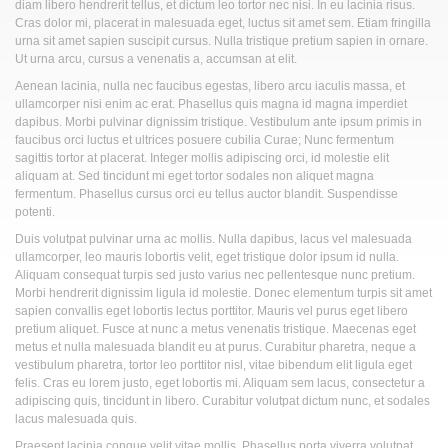
diam libero hendrerit tellus, et dictum leo tortor nec nisi. In eu lacinia risus.
Cras dolor mi, placerat in malesuada eget, luctus sit amet sem. Etiam fringilla
urna sit amet sapien suscipit cursus. Nulla tristique pretium sapien in ornare.
Ut urna arcu, cursus a venenatis a, accumsan at elit.
Aenean lacinia, nulla nec faucibus egestas, libero arcu iaculis massa, et
ullamcorper nisi enim ac erat. Phasellus quis magna id magna imperdiet
dapibus. Morbi pulvinar dignissim tristique. Vestibulum ante ipsum primis in
faucibus orci luctus et ultrices posuere cubilia Curae; Nunc fermentum
sagittis tortor at placerat. Integer mollis adipiscing orci, id molestie elit
aliquam at. Sed tincidunt mi eget tortor sodales non aliquet magna
fermentum. Phasellus cursus orci eu tellus auctor blandit. Suspendisse
potenti.
Duis volutpat pulvinar urna ac mollis. Nulla dapibus, lacus vel malesuada
ullamcorper, leo mauris lobortis velit, eget tristique dolor ipsum id nulla.
Aliquam consequat turpis sed justo varius nec pellentesque nunc pretium.
Morbi hendrerit dignissim ligula id molestie. Donec elementum turpis sit amet
sapien convallis eget lobortis lectus porttitor. Mauris vel purus eget libero
pretium aliquet. Fusce at nunc a metus venenatis tristique. Maecenas eget
metus et nulla malesuada blandit eu at purus. Curabitur pharetra, neque a
vestibulum pharetra, tortor leo porttitor nisl, vitae bibendum elit ligula eget
felis. Cras eu lorem justo, eget lobortis mi. Aliquam sem lacus, consectetur a
adipiscing quis, tincidunt in libero. Curabitur volutpat dictum nunc, et sodales
lacus malesuada quis.
Praesent lacinia congue velit vitae mollis. Phasellus porta viverra volutpat.