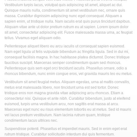
Vestibulum turpis lacus, volutpat quis adipiscing sit amet, aliquet ac dui.
Quisque mauris nulla, condimentum sit amet vestibulum nec, ornare quis
massa. Curabitur dignissim adipiscing nunc eget consequat. Aliquam a
sapien enim, ut tristique nulla. Nam iaculis erat quis purus tincidunt dapibus.
Aliquam vitae ante ut dolor pretium rutrum eu at sapien. Lorem ipsum dolor
sit amet, consectetur adipiscing elit. Fusce malesuada massa urna, ac feugiat
tellus. Vivamus eget aliquam odio.
Pellentesque aliquet libero eu arcu iaculis ut consequat sapien euismod.
Nam eget ligula ut felis vulputate bibendum ac fringilla ligula. Sed in dui mi,
consequat facilisis magna. In hac habitasse platea dictumst. Donec tristique
faucibus suscipit. Maecenas semper condimentum quam sed rhoncus.
Pellentesque quis sem eget orci tincidunt iaculis. Phasellus ornare, odio a
rhoncus bibendum, nunc enim congue eros, vel gravida mauris leo eu metus.
Vestibulum sit amet feugiat metus. Aliquam egestas, urna at mattis convallis,
metus erat malesuada libero, non tincidunt urna est sed tortor. Donec
tristique eros non magna gravida vitae adipiscing arcu rhoncus. Etiam a
consectetur nisi. Quisque et ante nibh. Curabitur bibendum, justo at eleifend
euismod, turpis urna vestibulum arcu, non sagittis erat massa at arcu.
Maecenas eget nunc eu risus elementum lobortis eu at metus. Sed id mauris
vel lacus pretium vestibulum. Nam lacinia rutrum quam, tristique
condimentum lacus ultrices nec.
Suspendisse potenti. Phasellus et imperdiet mauris. Sed in enim eget erat
rutrum tristique. Curabitur sollicitudin interdum dui quis fermentum.