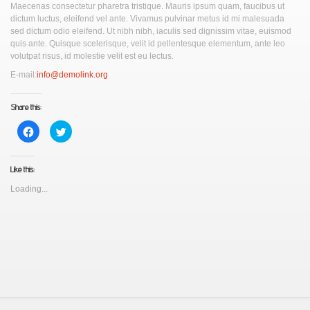
Maecenas consectetur pharetra tristique. Mauris ipsum quam, faucibus ut
dictum luctus, eleifend vel ante. Vivamus pulvinar metus id mi malesuada
sed dictum odio eleifend. Ut nibh nibh, iaculis sed dignissim vitae, euismod
quis ante. Quisque scelerisque, velit id pellentesque elementum, ante leo
volutpat risus, id molestie velit est eu lectus.
E-mail:
info@demolink.org
Share this:
Click
Click
to
to
share
share
on
on
Facebook
Twitter
Like this:
(Opens
(Opens
in
in
new
new
Loading...
window)
window)