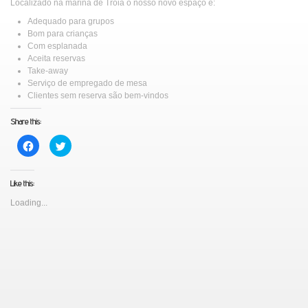
Localizado na marina de Tróia o nosso novo espaço é:
Adequado para grupos
Bom para crianças
Com esplanada
Aceita reservas
Take-away
Serviço de empregado de mesa
Clientes sem reserva são bem-vindos
Share this:
Click
Click
to
to
share
share
on
on
Facebook
Twitter
Like this:
(Opens
(Opens
in
in
new
new
Loading...
window)
window)