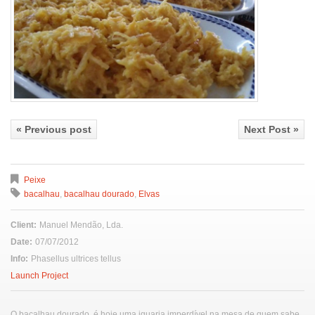
« Previous post
Next Post »
Peixe
bacalhau
,
bacalhau dourado
,
Elvas
Client:
Manuel Mendão, Lda.
Date:
07/07/2012
Info:
Phasellus ultrices tellus
Launch Project
O bacalhau dourado, é hoje uma iguaria imperdível na mesa de quem sabe