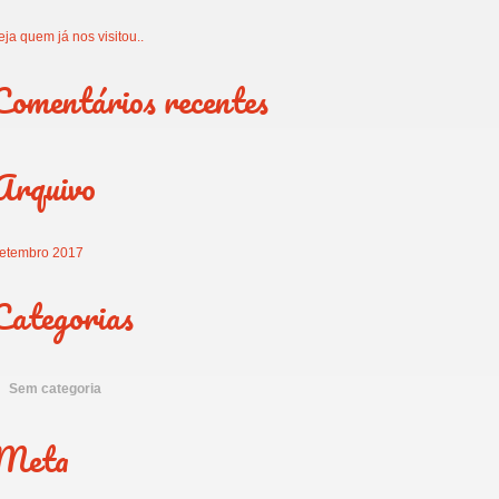
eja quem já nos visitou..
Comentários recentes
Arquivo
etembro 2017
Categorias
Sem categoria
Meta