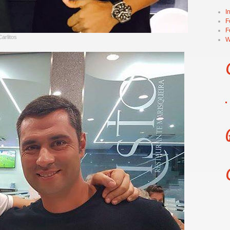
I
F
F
Carlitos
W