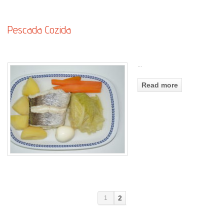
Pescada Cozida
...
Read more
2
1